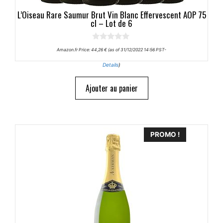
L’Oiseau Rare Saumur Brut Vin Blanc Effervescent AOP 75
cl – Lot de 6
0
Amazon.fr Price:
44,26
€
(as of 31/12/2022 14:56 PST-
s
u
Details
)
r
5
Ajouter au panier
PROMO !