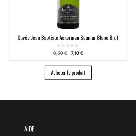
Cuvée Jean Baptiste Ackerman Saumur Blanc Brut
0
Le
Le
8,50
€
7,10
€
s
prix
prix
u
initial
actuel
r
5
était :
est :
Acheter le produit
8,50 €.
7,10 €.
AIDE